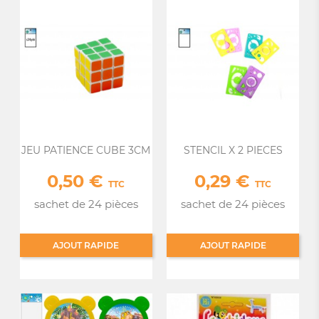
JEU PATIENCE CUBE 3CM
STENCIL X 2 PIECES
0,50 €
0,29 €
Prix
Prix
TTC
TTC
sachet de 24 pièces
sachet de 24 pièces
AJOUT RAPIDE
AJOUT RAPIDE