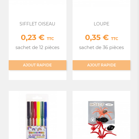
SIFFLET OISEAU
LOUPE
0,23 €
0,35 €
Prix
Prix
TTC
TTC
sachet de 12 pièces
sachet de 36 pièces
AJOUT RAPIDE
AJOUT RAPIDE