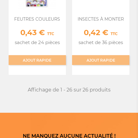
FEUTRES COULEURS
INSECTES À MONTER
0,43 €
0,42 €
Prix
Prix
TTC
TTC
sachet de 24 pièces
sachet de 36 pièces
AJOUT RAPIDE
AJOUT RAPIDE
Affichage de 1 - 26 sur 26 produits
NE MANQUEZ AUCUNE ACTUALITÉ !