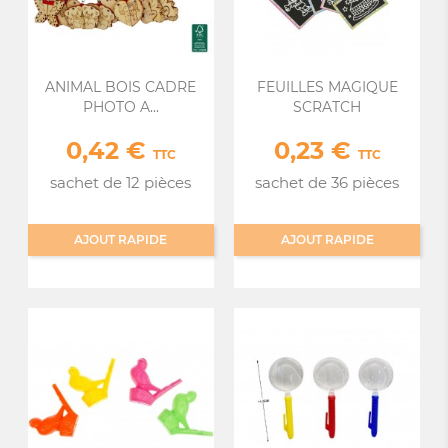
ANIMAL BOIS CADRE
FEUILLES MAGIQUE
PHOTO A...
SCRATCH
0,42 €
0,23 €
Prix
Prix
TTC
TTC
sachet de 12 pièces
sachet de 36 pièces
AJOUT RAPIDE
AJOUT RAPIDE