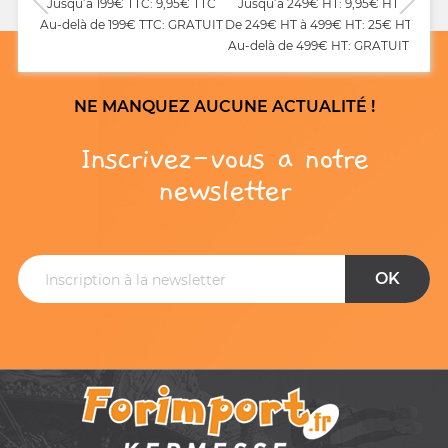
Jusqu’à 199€ TTC: 9,95€ TTC
Jusqu’à 249€ HT: 9,95€ HT
Au-delà de 199€ TTC: GRATUIT
De 249€ HT à 499€ HT: 25€ HT
Au-delà de 499€ HT: GRATUIT
NE MANQUEZ AUCUNE ACTUALITÉ !
Inscrivez-vous a notre
newsletter