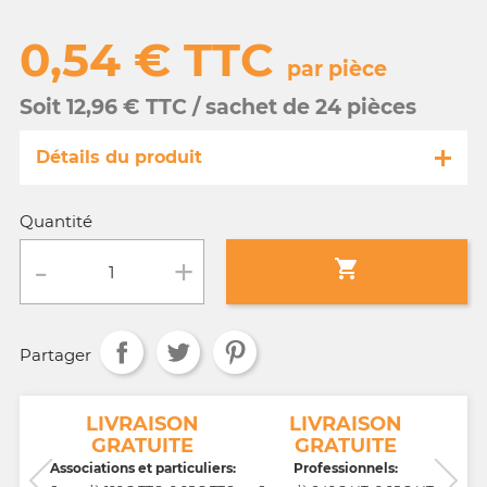
0,54 € TTC
par pièce
Soit 12,96 € TTC / sachet de 24 pièces
Détails du produit
Référence
MA067/49808-s
Quantité
Fiche technique

Conditionnement :
sachet de 24 pièces
Partager
Age :
tout âge
NT
LIVRAISON
LIVRAISON
GRATUITE
GRATUITE
CB,
Associations et particuliers:
Professionnels: