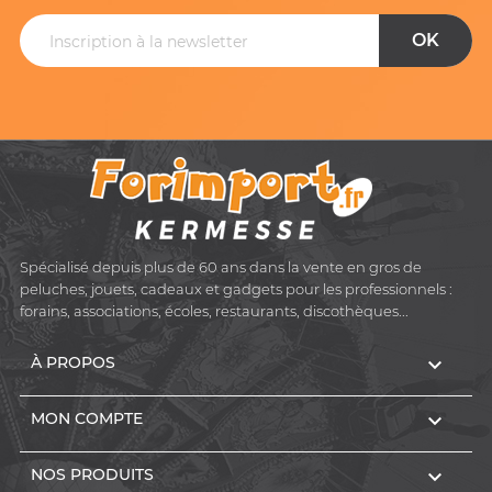
Spécialisé depuis plus de 60 ans dans la vente en gros de
peluches, jouets, cadeaux et gadgets pour les professionnels :
forains, associations, écoles, restaurants, discothèques...

À PROPOS

MON COMPTE

NOS PRODUITS