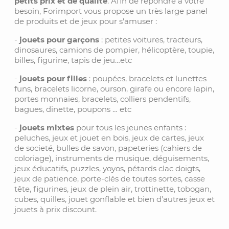
petits prix et de qualité
. Afin de répondre à votre
besoin, Forimport vous propose un très large panel
de produits et de jeux pour s’amuser :
-
jouets pour garçons
: petites voitures, tracteurs,
dinosaures, camions de pompier, hélicoptère, toupie,
billes, figurine, tapis de jeu…etc
-
jouets pour filles
: poupées, bracelets et lunettes
funs, bracelets licorne, ourson, girafe ou encore lapin,
portes monnaies, bracelets, colliers pendentifs,
bagues, dinette, poupons … etc
-
jouets mixtes
pour tous les jeunes enfants :
peluches, jeux et jouet en bois, jeux de cartes, jeux
de societé, bulles de savon, papeteries (cahiers de
coloriage), instruments de musique, déguisements,
jeux éducatifs, puzzles, yoyos, pétards clac doigts,
jeux de patience, porte-clés de toutes sortes, casse
tête, figurines, jeux de plein air, trottinette, tobogan,
cubes, quilles, jouet gonflable et bien d’autres jeux et
jouets à prix discount.