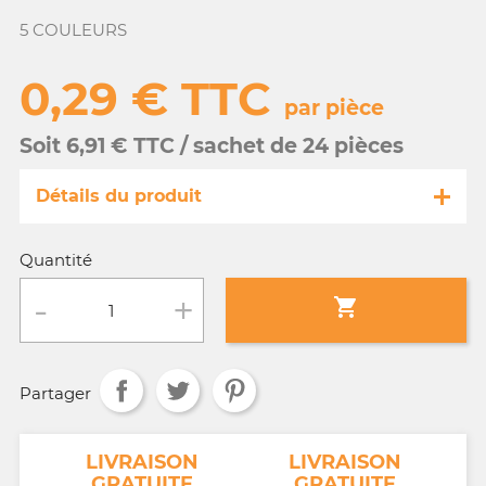
5 COULEURS
0,29 € TTC
par pièce
Soit 6,91 € TTC / sachet de 24 pièces
Détails du produit
Référence
MA096/38291
Quantité
Fiche technique

Conditionnement :
sachet de 24 pièces
Partager
Age :
3 a 10 ans
NT
LIVRAISON
LIVRAISON
GRATUITE
GRATUITE