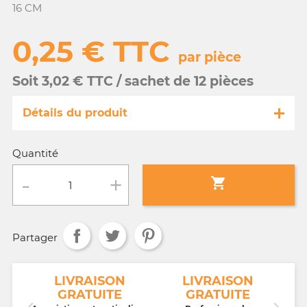
16 CM
0,25 € TTC
par pièce
Soit 3,02 € TTC / sachet de 12 pièces
Détails du produit
Référence
PC014/19528-s
Quantité
Fiche technique

Conditionnement :
sachet de 12 pièces
Partager
Age :
tout âge
NT
LIVRAISON
LIVRAISON
GRATUITE
GRATUITE