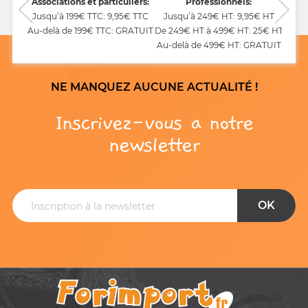
CB,
Associations et particuliers:
Professionnels:
Jusqu’à 199€ TTC: 9,95€ TTC
Jusqu’à 249€ HT: 9,95€ HT
Au-delà de 199€ TTC: GRATUIT
De 249€ HT à 499€ HT: 25€ HT
Au-delà de 499€ HT: GRATUIT
NE MANQUEZ AUCUNE ACTUALITÉ !
Inscrivez-vous a notre
newsletter