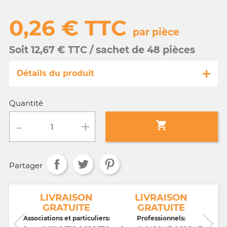
0,26 € TTC
par pièce
Soit 12,67 € TTC / sachet de 48 pièces
Détails du produit
Référence
MA092/39021-s
Quantité
Fiche technique

Conditionnement :
sachet de 48 pièces
Partager
Age :
3 a 10 ans
NT
LIVRAISON
LIVRAISON
GRATUITE
GRATUITE
CB,
Associations et particuliers:
Professionnels: