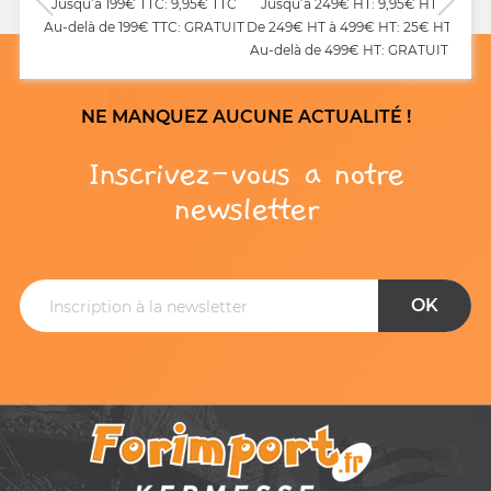
Jusqu’à 199€ TTC: 9,95€ TTC
Jusqu’à 249€ HT: 9,95€ HT
Au-delà de 199€ TTC: GRATUIT
De 249€ HT à 499€ HT: 25€ HT
Au-delà de 499€ HT: GRATUIT
NE MANQUEZ AUCUNE ACTUALITÉ !
Inscrivez-vous a notre
newsletter