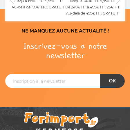
Jusqu’à 199€ TTC: 9,95€ TTC
Jusqu’à 249€ HT: 9,95€ HT
Au-delà de 199€ TTC: GRATUIT
De 249€ HT à 499€ HT: 25€ HT
Au-delà de 499€ HT: GRATUIT
NE MANQUEZ AUCUNE ACTUALITÉ !
Inscrivez-vous a notre
newsletter