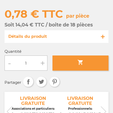
0,78 € TTC
par pièce
Soit 14,04 € TTC / boite de 18 pièces
Détails du produit
Référence
MA090/25062 -b
Quantité
Fiche technique

Conditionnement :
boite de 18 pièces
Partager
Age :
tout âge
NT
LIVRAISON
LIVRAISON
GRATUITE
GRATUITE
CB,
Associations et particuliers:
Professionnels: