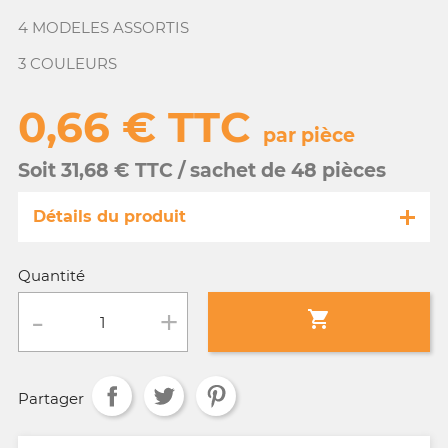
4 MODELES ASSORTIS
3 COULEURS
0,66 € TTC
par pièce
Soit 31,68 € TTC / sachet de 48 pièces
Détails du produit
Référence
MA128b/24270-s
Quantité
Fiche technique

Conditionnement :
sachet de 48 pièces
Partager
Age :
3 a 10 ans