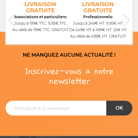
NT
LIVRAISON
LIVRAISON
GRATUITE
GRATUITE
CB,
Associations et particuliers:
Professionnels:
Jusqu’à 199€ TTC: 9,95€ TTC
Jusqu’à 249€ HT: 9,95€ HT
Au-delà de 199€ TTC: GRATUIT
De 249€ HT à 499€ HT: 25€ HT
Au-delà de 499€ HT: GRATUIT
NE MANQUEZ AUCUNE ACTUALITÉ !
Inscrivez-vous a notre
newsletter