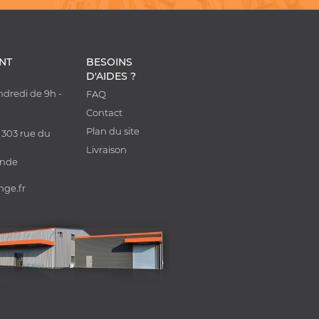
ENT
BESOINS
D'AIDES ?
ndredi de 9h -
FAQ
0
Contact
Plan du site
 303 rue du
Livraison
onde
nge.fr