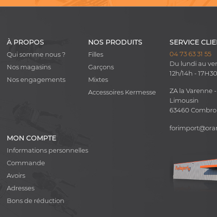
À PROPOS
NOS PRODUITS
SERVICE CLI
04 73 63 31 55
Qui somme nous ?
Filles
Du lundi au ve
Nos magasins
Garçons
12h/14h - 17H3
Nos engagements
Mixtes
ZA la Varenne -
Accessoires Kermesse
Limousin
63460 Combr
forimport@ora
MON COMPTE
Informations personnelles
Commande
Avoirs
Adresses
Bons de réduction