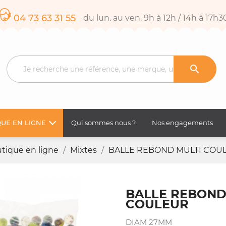
04 73 63 31 55
du lun. au ven. 9h à 12h / 14h à 17h3

UE EN LIGNE
Qui sommes nous ?
Nos engagements
tique en ligne
Mixtes
BALLE REBOND MULTI COU
BALLE REBOND
COULEUR
DIAM 27MM