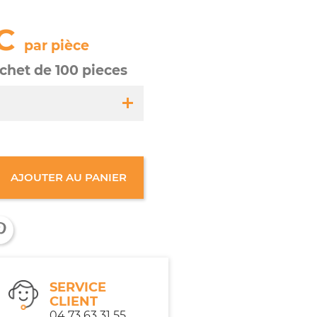
C
par pièce
achet de 100 pieces
0-s
AJOUTER AU PANIER
Sachet de 100 pieces
3 a 10 ans
SERVICE
CLIENT
04 73 63 31 55