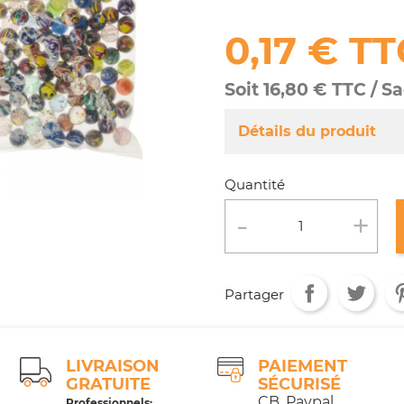
0,17 € TT
Soit 16,80 € TTC / S
Détails du produit
Référence
MA030/862
Quantité
Fiche technique
Conditionnement :
Age :
Partager
LIVRAISON
PAIEMENT
GRATUITE
SÉCURISÉ
CB, Paypal,
Professionnels: