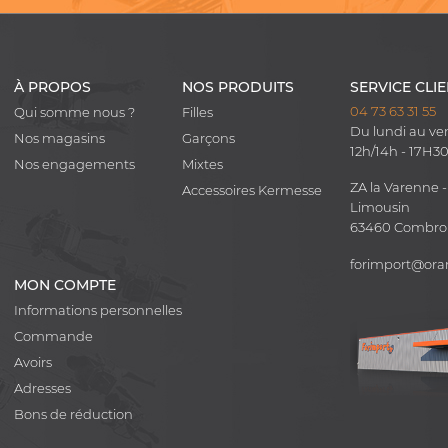
À PROPOS
NOS PRODUITS
SERVICE CLI
04 73 63 31 55
Qui somme nous ?
Filles
Du lundi au ve
Nos magasins
Garçons
12h/14h - 17H3
Nos engagements
Mixtes
ZA la Varenne -
Accessoires Kermesse
Limousin
63460 Combr
forimport@ora
MON COMPTE
Informations personnelles
Commande
Avoirs
Adresses
Bons de réduction