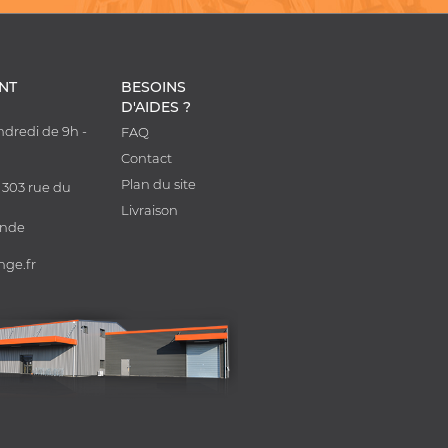
ENT
BESOINS
D'AIDES ?
ndredi de 9h -
FAQ
0
Contact
Plan du site
 303 rue du
Livraison
onde
nge.fr