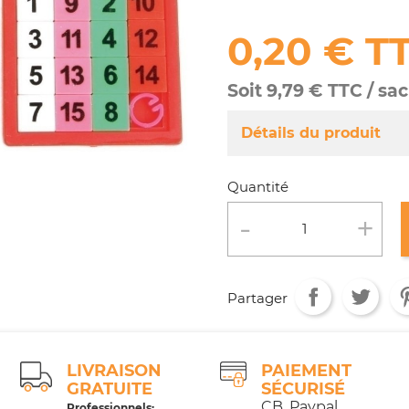
0,20 € T
Soit 9,79 € TTC / sa
Détails du produit
Référence
MA041/244
Quantité
Fiche technique
Conditionnement :
Age :
Partager
LIVRAISON
PAIEMENT
GRATUITE
SÉCURISÉ
CB, Paypal,
Professionnels: