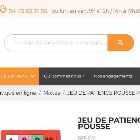
04 73 63 31 55
du lun. au ven. 9h à 12h / 14h à 17h3

UE EN LIGNE
Qui sommes nous ?
Nos engagements
tique en ligne
Mixtes
JEU DE PATIENCE POUSSE 
JEU DE PATIEN
POUSSE
6X6 CM