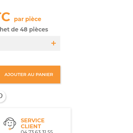
TC
par pièce
chet de 48 pièces
85-s
AJOUTER AU PANIER
sachet de 48 pièces
3 a 10 ans
SERVICE
CLIENT
04 73 63 31 55