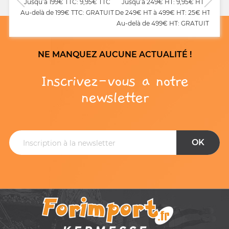
Jusqu’à 199€ TTC: 9,95€ TTC
Jusqu’à 249€ HT: 9,95€ HT
Au-delà de 199€ TTC: GRATUIT
De 249€ HT à 499€ HT: 25€ HT
Au-delà de 499€ HT: GRATUIT
NE MANQUEZ AUCUNE ACTUALITÉ !
Inscrivez-vous a notre
newsletter