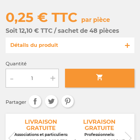
0,25 € TTC
par pièce
Soit 12,10 € TTC / sachet de 48 pièces
Détails du produit
Référence
MA040/24447-s
Quantité
Fiche technique

Conditionnement :
sachet de 48 pièces
Partager
Age :
3 a 10 ans
NT
LIVRAISON
LIVRAISON
GRATUITE
GRATUITE
CB,
Associations et particuliers:
Professionnels: