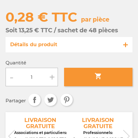
0,28 € TTC
par pièce
Soit 13,25 € TTC / sachet de 48 pièces
Détails du produit
Référence
MA019/12871-s
Quantité
Fiche technique

Conditionnement :
sachet de 48 pièces
Partager
Age :
3 a 10 ans
NT
LIVRAISON
LIVRAISON
GRATUITE
GRATUITE
CB,
Associations et particuliers:
Professionnels: