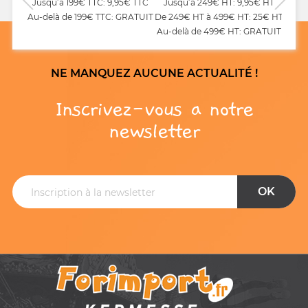
Jusqu’à 199€ TTC: 9,95€ TTC
Jusqu’à 249€ HT: 9,95€ HT
Au-delà de 199€ TTC: GRATUIT
De 249€ HT à 499€ HT: 25€ HT
Au-delà de 499€ HT: GRATUIT
NE MANQUEZ AUCUNE ACTUALITÉ !
Inscrivez-vous a notre
newsletter