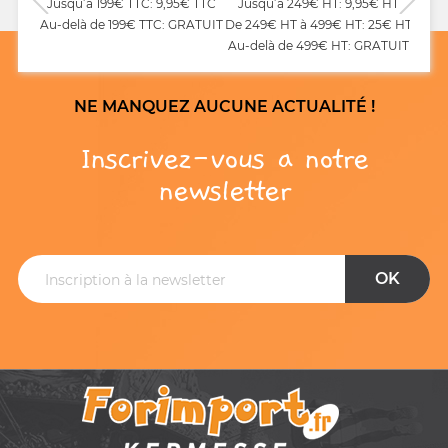
Jusqu’à 199€ TTC: 9,95€ TTC
Jusqu’à 249€ HT: 9,95€ HT
Au-delà de 199€ TTC: GRATUIT
De 249€ HT à 499€ HT: 25€ HT
Au-delà de 499€ HT: GRATUIT
NE MANQUEZ AUCUNE ACTUALITÉ !
Inscrivez-vous a notre
newsletter