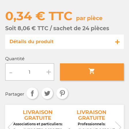
0,34 € TTC
par pièce
Soit 8,06 € TTC / sachet de 24 pièces
Détails du produit
Référence
MA009/50392-s
Quantité
Fiche technique

Conditionnement :
sachet de 24 pièces
Partager
Age :
3 a 10 ans
NT
LIVRAISON
LIVRAISON
GRATUITE
GRATUITE
CB,
Associations et particuliers:
Professionnels: