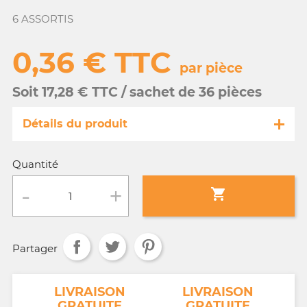
6 ASSORTIS
0,36 € TTC
par pièce
Soit 17,28 € TTC / sachet de 36 pièces
Détails du produit
Référence
MA102/10549-s
Quantité
Fiche technique

Conditionnement :
sachet de 36 pièces
Partager
Age :
tout âge
NT
LIVRAISON
LIVRAISON
GRATUITE
GRATUITE