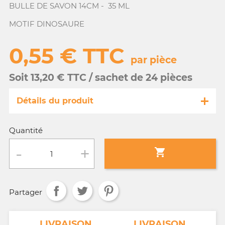
BULLE DE SAVON 14CM - 35 ML
MOTIF DINOSAURE
0,55 € TTC
par pièce
Soit 13,20 € TTC / sachet de 24 pièces
Détails du produit
Référence
GA035/21439-s
Quantité
Fiche technique

Conditionnement :
sachet de 24 pièces
Partager
Age :
3 a 10 ans
NT
LIVRAISON
LIVRAISON