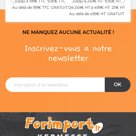
Jusqu’à 199€ TTC: 9,95€ TTC
Jusqu’à 249€ HT: 9,95€ HT
Au-delà de 199€ TTC: GRATUIT
De 249€ HT à 499€ HT: 25€ HT
Au-delà de 499€ HT: GRATUIT
NE MANQUEZ AUCUNE ACTUALITÉ !
Inscrivez-vous a notre
newsletter