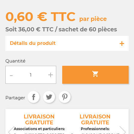
0,60 € TTC
par pièce
Soit 36,00 € TTC / sachet de 60 pièces
Détails du produit
Référence
GA066/9669-s
Quantité
Fiche technique

Conditionnement :
sachet de 60 pièces
Partager
Age :
3 a 10 ans
NT
LIVRAISON
LIVRAISON
GRATUITE
GRATUITE
CB,
Associations et particuliers:
Professionnels: