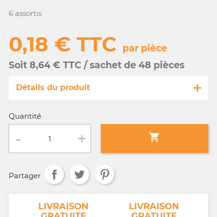
6 assortis
0,18 € TTC
par pièce
Soit 8,64 € TTC / sachet de 48 pièces
Détails du produit
Référence
GA005/45282-s
Quantité
Fiche technique

Conditionnement :
sachet de 48 pièces
Partager
Age :
3 a 10 ans
NT
LIVRAISON
LIVRAISON
GRATUITE
GRATUITE