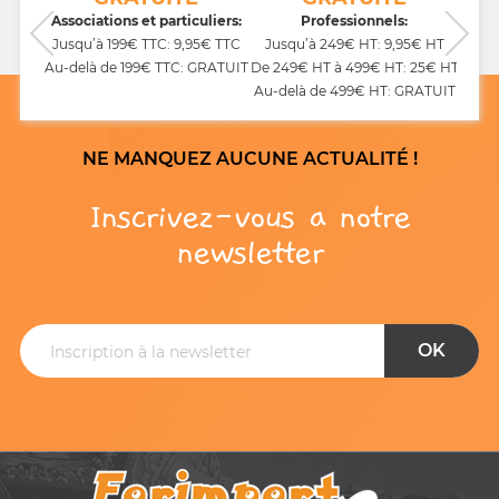
CB,
Associations et particuliers:
Professionnels:
Jusqu’à 199€ TTC: 9,95€ TTC
Jusqu’à 249€ HT: 9,95€ HT
Au-delà de 199€ TTC: GRATUIT
De 249€ HT à 499€ HT: 25€ HT
Au-delà de 499€ HT: GRATUIT
NE MANQUEZ AUCUNE ACTUALITÉ !
Inscrivez-vous a notre
newsletter