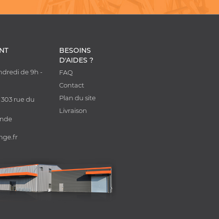
ENT
BESOINS
D'AIDES ?
ndredi de 9h -
FAQ
0
Contact
Plan du site
 303 rue du
Livraison
onde
nge.fr