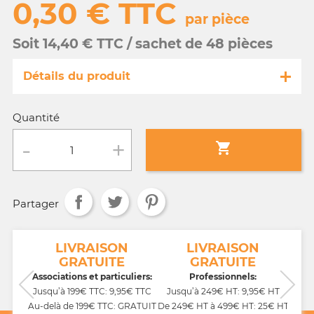
0,30 € TTC
par pièce
Soit 14,40 € TTC / sachet de 48 pièces
Détails du produit
Référence
GA045/28230-s
Quantité
Fiche technique

Conditionnement :
sachet de 48 pièces
Partager
Age :
3 a 10 ans
NT
LIVRAISON
LIVRAISON
GRATUITE
GRATUITE
CB,
Associations et particuliers:
Professionnels:
Jusqu’à 199€ TTC: 9,95€ TTC
Jusqu’à 249€ HT: 9,95€ HT
Au-delà de 199€ TTC: GRATUIT
De 249€ HT à 499€ HT: 25€ HT