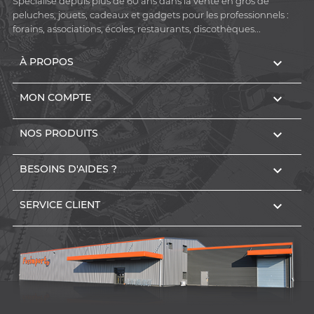
Spécialisé depuis plus de 60 ans dans la vente en gros de
peluches, jouets, cadeaux et gadgets pour les professionnels :
forains, associations, écoles, restaurants, discothèques...

À PROPOS

MON COMPTE

NOS PRODUITS

BESOINS D'AIDES ?

SERVICE CLIENT