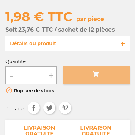
1,98 € TTC
par pièce
Soit 23,76 € TTC / sachet de 12 pièces
Détails du produit
Référence
GB001/10013-s
Quantité
Fiche technique

Conditionnement :
sachet de 12 pièces

Rupture de stock
Age :
3 a 10 ans
Partager
NT
LIVRAISON
LIVRAISON
GRATUITE
GRATUITE