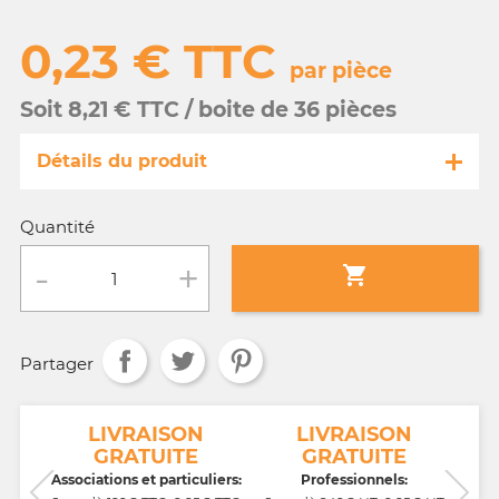
0,23 € TTC
par pièce
Soit 8,21 € TTC / boite de 36 pièces
Détails du produit
Référence
FA059-33807-s
Quantité
Fiche technique

Conditionnement :
boite de 36 pièces
Partager
Age :
3 a 10 ans
NT
LIVRAISON
LIVRAISON
GRATUITE
GRATUITE
CB,
Associations et particuliers:
Professionnels: