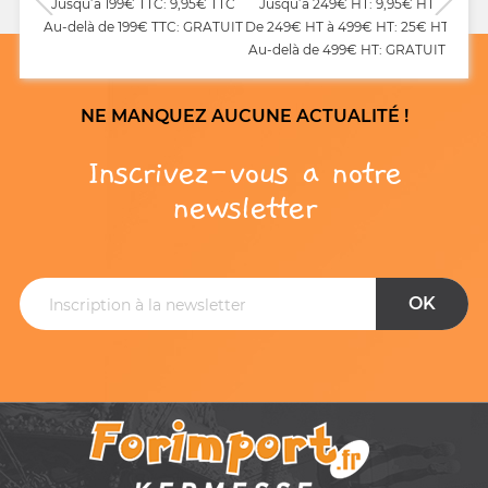
Jusqu’à 199€ TTC: 9,95€ TTC
Jusqu’à 249€ HT: 9,95€ HT
Au-delà de 199€ TTC: GRATUIT
De 249€ HT à 499€ HT: 25€ HT
Au-delà de 499€ HT: GRATUIT
NE MANQUEZ AUCUNE ACTUALITÉ !
Inscrivez-vous a notre
newsletter