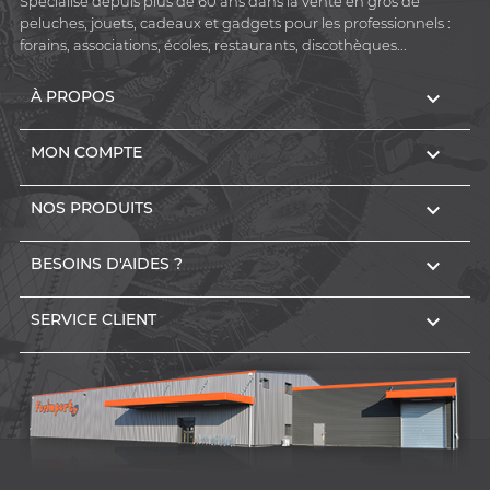
Spécialisé depuis plus de 60 ans dans la vente en gros de
peluches, jouets, cadeaux et gadgets pour les professionnels :
forains, associations, écoles, restaurants, discothèques...

À PROPOS

MON COMPTE

NOS PRODUITS

BESOINS D'AIDES ?

SERVICE CLIENT