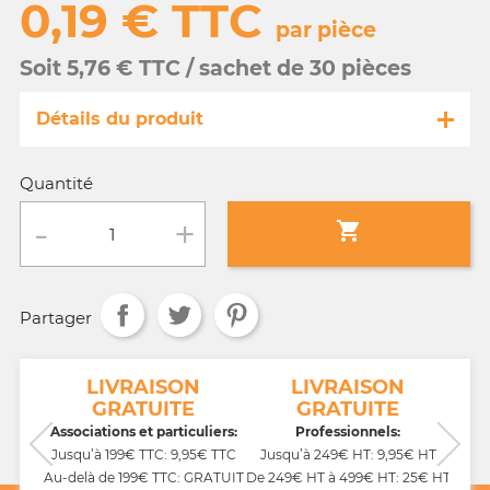
0,19 € TTC
par pièce
Soit 5,76 € TTC / sachet de 30 pièces
Détails du produit
Référence
FA034/55995-s
Quantité
Fiche technique

Conditionnement :
sachet de 30 pièces
Partager
Age :
3 a 10 ans
NT
LIVRAISON
LIVRAISON
GRATUITE
GRATUITE
CB,
Associations et particuliers:
Professionnels:
Jusqu’à 199€ TTC: 9,95€ TTC
Jusqu’à 249€ HT: 9,95€ HT
Au-delà de 199€ TTC: GRATUIT
De 249€ HT à 499€ HT: 25€ HT