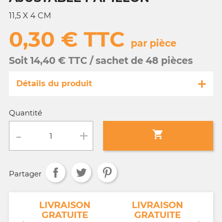
11,5 X 4 CM
0,30 € TTC
par pièce
Soit 14,40 € TTC / sachet de 48 pièces
Détails du produit
Référence
FA044/32404-s
Quantité
Fiche technique

Conditionnement :
sachet de 48 pièces
Partager
Age :
3 a 10 ans
NT
LIVRAISON
LIVRAISON
GRATUITE
GRATUITE