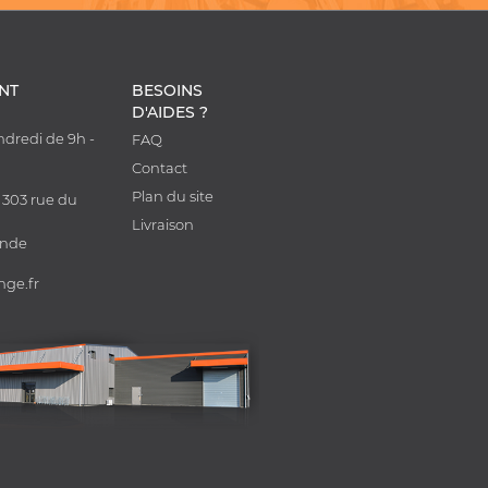
ENT
BESOINS
D'AIDES ?
ndredi de 9h -
FAQ
0
Contact
Plan du site
 303 rue du
Livraison
onde
nge.fr