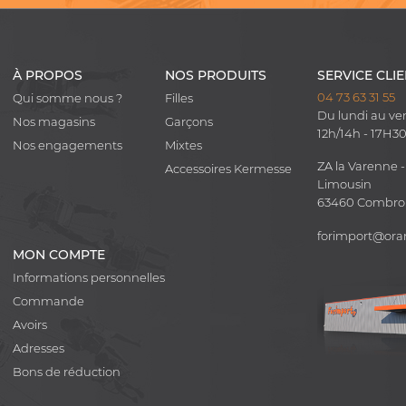
À PROPOS
NOS PRODUITS
SERVICE CLI
04 73 63 31 55
Qui somme nous ?
Filles
Du lundi au ve
Nos magasins
Garçons
12h/14h - 17H3
Nos engagements
Mixtes
ZA la Varenne -
Accessoires Kermesse
Limousin
63460 Combr
forimport@ora
MON COMPTE
Informations personnelles
Commande
Avoirs
Adresses
Bons de réduction