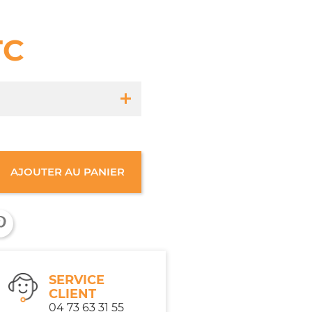
TC
68-s
AJOUTER AU PANIER
à l'unité
3 a 10 ans
SERVICE
CLIENT
04 73 63 31 55