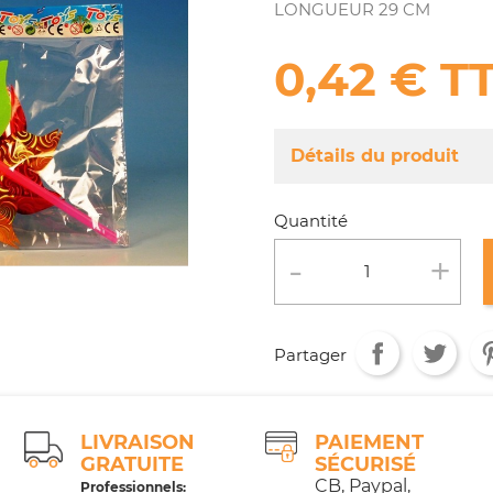
LONGUEUR 29 CM
0,42 € T
Détails du produit
Référence
FA021/0766
Quantité
Fiche technique
Conditionnement :
Age :
Partager
LIVRAISON
PAIEMENT
GRATUITE
SÉCURISÉ
CB, Paypal,
Professionnels: