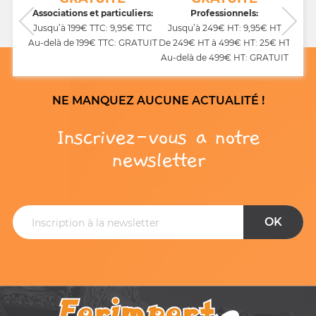
CB,
Associations et particuliers:
Professionnels:
Jusqu’à 199€ TTC: 9,95€ TTC
Jusqu’à 249€ HT: 9,95€ HT
Au-delà de 199€ TTC: GRATUIT
De 249€ HT à 499€ HT: 25€ HT
Au-delà de 499€ HT: GRATUIT
NE MANQUEZ AUCUNE ACTUALITÉ !
Inscrivez-vous a notre
newsletter