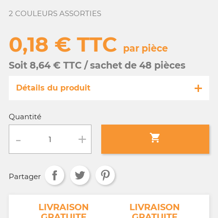
2 COULEURS ASSORTIES
0,18 € TTC
par pièce
Soit 8,64 € TTC / sachet de 48 pièces
Détails du produit
Référence
FA069/10556
Quantité
Fiche technique

Conditionnement :
sachet de 48 pièces
Partager
Age :
3 a 10 ans
NT
LIVRAISON
LIVRAISON
GRATUITE
GRATUITE