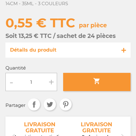
14CM - 35ML - 3 COULEURS
0,55 € TTC
par pièce
Soit 13,25 € TTC / sachet de 24 pièces
Détails du produit
Référence
FA036/TDD161
Quantité
Fiche technique

Conditionnement :
sachet de 24 pièces
Partager
Age :
3 a 10 ans
NT
LIVRAISON
LIVRAISON
GRATUITE
GRATUITE