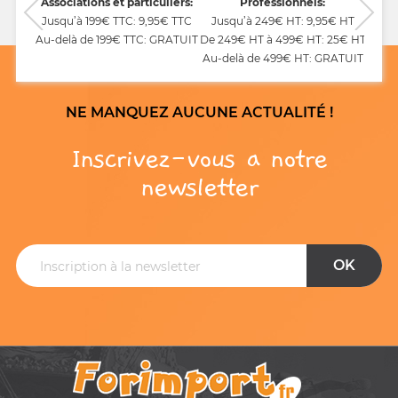
CB,
Associations et particuliers:
Professionnels:
Jusqu’à 199€ TTC: 9,95€ TTC
Jusqu’à 249€ HT: 9,95€ HT
Au-delà de 199€ TTC: GRATUIT
De 249€ HT à 499€ HT: 25€ HT
Au-delà de 499€ HT: GRATUIT
NE MANQUEZ AUCUNE ACTUALITÉ !
Inscrivez-vous a notre
newsletter