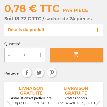
0,78 € TTC
PAR PIECE
Soit 18,72 € TTC / sachet de 24 pièces
Détails du produit
Référence
MA509/ 40249
Quantité
Fiche technique

Conditionnement :
sachet de 24 pièces
Partager
Age :
tout âge
NT
LIVRAISON
LIVRAISON
GRATUITE
GRATUITE
CB,
Associations et particuliers:
Professionnels:
Jusqu’à 199€ TTC: 9,95€ TTC
Jusqu’à 249€ HT: 9,95€ HT