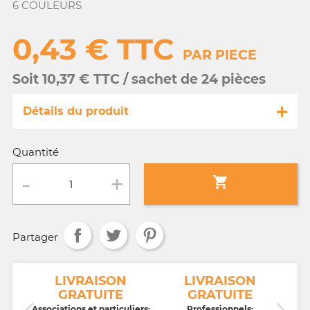
6 COULEURS
0,43 € TTC
PAR PIECE
Soit 10,37 € TTC / sachet de 24 pièces
Détails du produit
Référence
MA139/ 4717
Quantité
Fiche technique

Conditionnement :
sachet de 24 pièces
Partager
Age :
tout âge
NT
LIVRAISON
LIVRAISON
GRATUITE
GRATUITE
CB,
Associations et particuliers:
Professionnels: