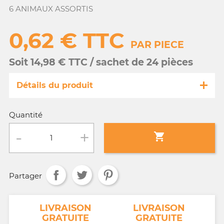
6 ANIMAUX ASSORTIS
0,62 € TTC
PAR PIECE
Soit 14,98 € TTC / sachet de 24 pièces
Détails du produit
Référence
MA137/ 9674
Quantité
Fiche technique

Conditionnement :
sachet de 24 pièces
Partager
Age :
tout âge
NT
LIVRAISON
LIVRAISON
GRATUITE
GRATUITE