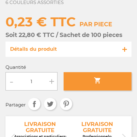
6 COULEURS ASSORTIES
0,23 € TTC
PAR PIECE
Soit 22,80 € TTC / Sachet de 100 pieces
Détails du produit
Référence
GA099/ 12970
Quantité
Fiche technique

Conditionnement :
Sachet de 100 pieces
Partager
Age :
3 a 10 ans
NT
LIVRAISON
LIVRAISON
GRATUITE
GRATUITE
CB,
Associations et particuliers:
Professionnels: