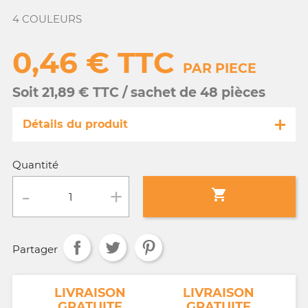
4 COULEURS
0,46 € TTC
PAR PIECE
Soit 21,89 € TTC / sachet de 48 pièces
Détails du produit
Référence
GA093/ 10570
Quantité
Fiche technique

Conditionnement :
sachet de 48 pièces
Partager
Age :
3 a 10 ans
NT
LIVRAISON
LIVRAISON
GRATUITE
GRATUITE