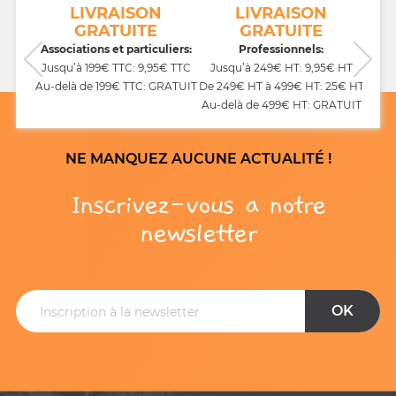
NT
LIVRAISON
LIVRAISON
GRATUITE
GRATUITE
CB,
Associations et particuliers:
Professionnels:
Jusqu’à 199€ TTC: 9,95€ TTC
Jusqu’à 249€ HT: 9,95€ HT
Au-delà de 199€ TTC: GRATUIT
De 249€ HT à 499€ HT: 25€ HT
Au-delà de 499€ HT: GRATUIT
NE MANQUEZ AUCUNE ACTUALITÉ !
Inscrivez-vous a notre
newsletter