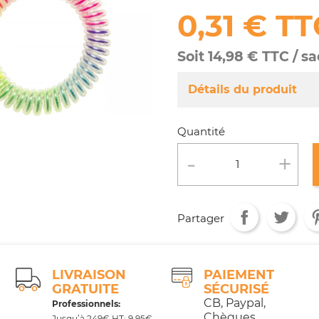
0,31 € TT
Soit 14,98 € TTC / s
Détails du produit
Référence
FA090/ 00
Quantité
Fiche technique
Conditionnement :
Age :
Partager
LIVRAISON
PAIEMENT
GRATUITE
SÉCURISÉ
CB, Paypal,
Professionnels:
Chèques,
Jusqu’à 249€ HT: 9,95€