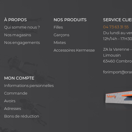
À PROPOS
NOS PRODUITS
SERVICE CLI
04 73 63 31 55
Qui somme nous ?
Filles
Du lundi au ve
Nos magasins
Garçons
12h/14h - 17H3
Nos engagements
Mixtes
ZA la Varenne -
Accessoires Kermesse
Limousin
63460 Combr
forimport@ora
MON COMPTE
Informations personnelles
Commande
Avoirs
Adresses
Bons de réduction