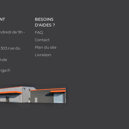
ENT
BESOINS
D'AIDES ?
ndredi de 9h -
FAQ
0
Contact
Plan du site
 303 rue du
Livraison
onde
nge.fr