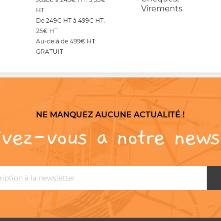
Virements
HT
De 249€ HT à 499€ HT:
25€ HT
Au-delà de 499€ HT:
GRATUIT
NE MANQUEZ AUCUNE ACTUALITÉ !
ivez-vous a notre news