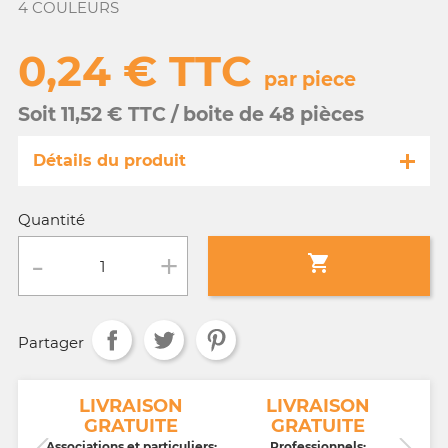
4 COULEURS
0,24 € TTC
par piece
Soit 11,52 € TTC / boite de 48 pièces
Détails du produit
Référence
FA082/21637
Quantité
Fiche technique

Conditionnement :
boite de 48 pièces
Partager
Age :
tout âge
NT
LIVRAISON
LIVRAISON
GRATUITE
GRATUITE
CB,
Associations et particuliers:
Professionnels: