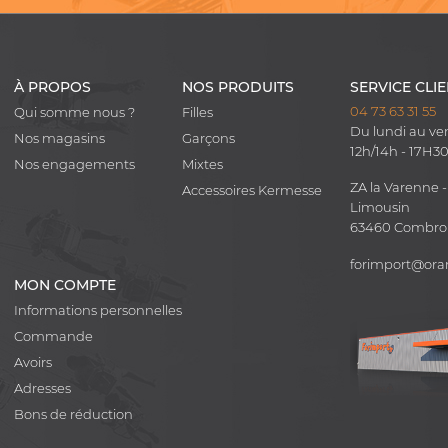
À PROPOS
NOS PRODUITS
SERVICE CLI
04 73 63 31 55
Qui somme nous ?
Filles
Du lundi au ve
Nos magasins
Garçons
12h/14h - 17H3
Nos engagements
Mixtes
ZA la Varenne -
Accessoires Kermesse
Limousin
63460 Combr
forimport@ora
MON COMPTE
Informations personnelles
Commande
Avoirs
Adresses
Bons de réduction