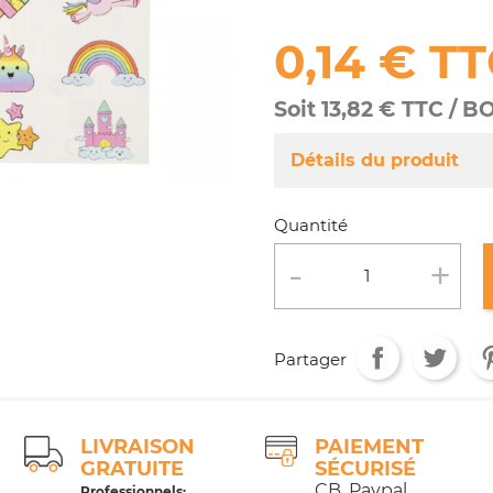
0,14 € T
Soit 13,82 € TTC / B
Détails du produit
Référence
FA063/ 857
Quantité
Fiche technique
Conditionnement :
Age :
Partager
LIVRAISON
PAIEMENT
GRATUITE
SÉCURISÉ
CB, Paypal,
Professionnels: