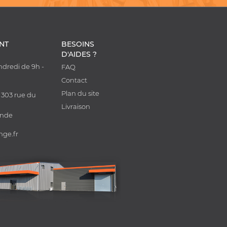
ENT
BESOINS
D'AIDES ?
ndredi de 9h -
FAQ
0
Contact
Plan du site
 303 rue du
Livraison
onde
nge.fr