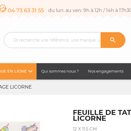
04 73 63 31 55
du lun. au ven. 9h à 12h / 14h à 17h3

UE EN LIGNE
Qui sommes nous ?
Nos engagements
UAGE LICORNE
FEUILLE DE T
LICORNE
12 X 11.5 CM