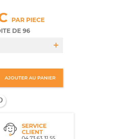
TC
PAR PIECE
OITE DE 96
3
AJOUTER AU PANIER
BOITE DE 96
tout âge
SERVICE
CLIENT
04 73 63 31 55