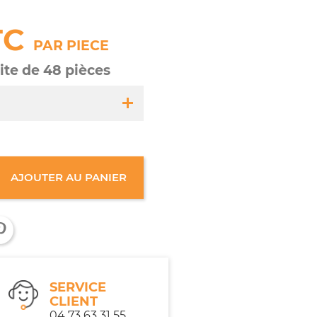
TC
PAR PIECE
oite de 48 pièces
55
AJOUTER AU PANIER
boite de 48 pièces
tout âge
SERVICE
CLIENT
04 73 63 31 55