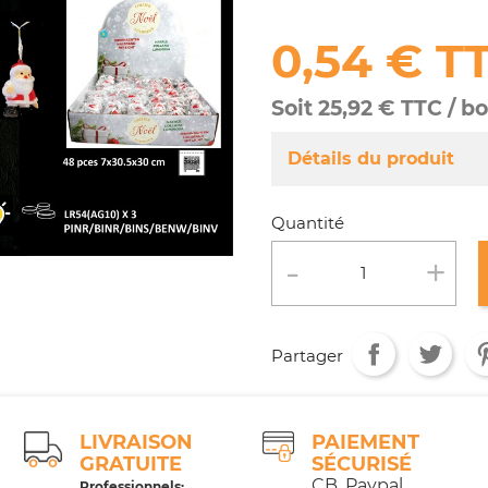
0,54 € T
Soit 25,92 € TTC / b
Détails du produit
Référence
MA802/328
Quantité
Fiche technique
Conditionnement :
Age :
Partager
LIVRAISON
PAIEMENT
GRATUITE
SÉCURISÉ
CB, Paypal,
Professionnels: