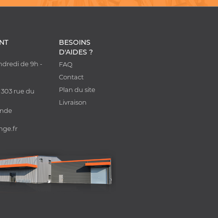
ENT
BESOINS
D'AIDES ?
ndredi de 9h -
FAQ
0
Contact
Plan du site
 303 rue du
Livraison
onde
nge.fr