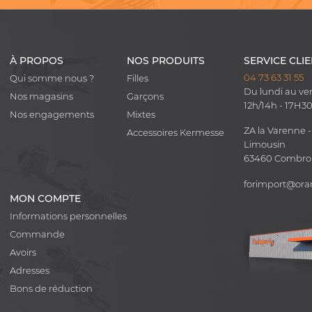
À PROPOS
NOS PRODUITS
SERVICE CLI
04 73 63 31 55
Qui somme nous ?
Filles
Du lundi au ve
Nos magasins
Garçons
12h/14h - 17H3
Nos engagements
Mixtes
ZA la Varenne -
Accessoires Kermesse
Limousin
63460 Combr
forimport@ora
MON COMPTE
Informations personnelles
Commande
Avoirs
Adresses
Bons de réduction