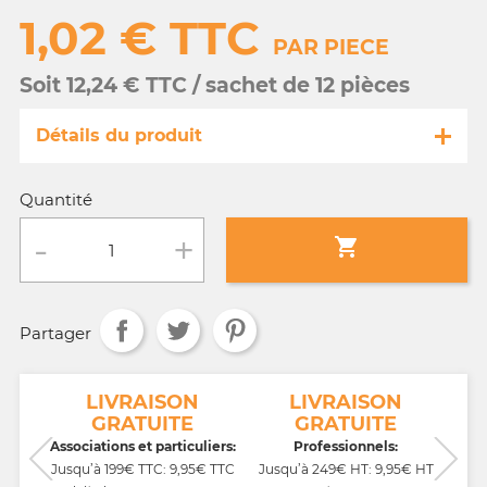
1,02 € TTC
PAR PIECE
Soit 12,24 € TTC / sachet de 12 pièces
Détails du produit
Référence
MA800/16077
Quantité
Fiche technique

Conditionnement :
sachet de 12 pièces
Partager
Age :
a partir de 10 ans
NT
LIVRAISON
LIVRAISON
GRATUITE
GRATUITE
CB,
Associations et particuliers:
Professionnels:
Jusqu’à 199€ TTC: 9,95€ TTC
Jusqu’à 249€ HT: 9,95€ HT