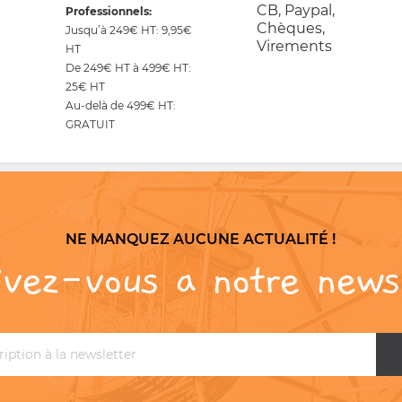
CB, Paypal,
Professionnels:
Chèques,
Jusqu’à 249€ HT: 9,95€
Virements
HT
De 249€ HT à 499€ HT:
25€ HT
Au-delà de 499€ HT:
GRATUIT
NE MANQUEZ AUCUNE ACTUALITÉ !
ivez-vous a notre news