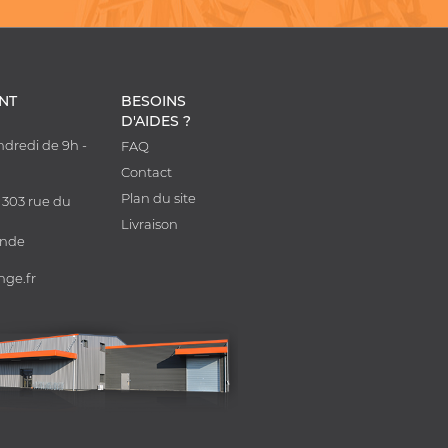
ENT
BESOINS
D'AIDES ?
ndredi de 9h -
FAQ
0
Contact
Plan du site
 303 rue du
Livraison
onde
nge.fr