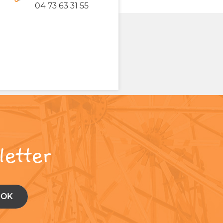
04 73 63 31 55
letter