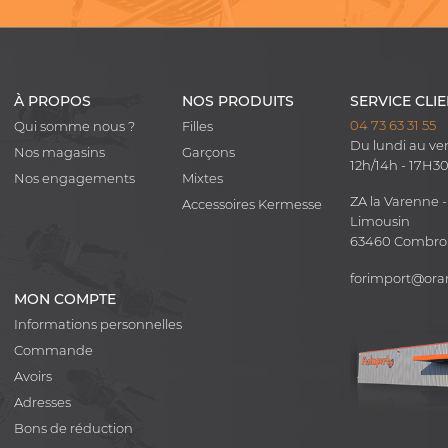
À PROPOS
NOS PRODUITS
SERVICE CLI
04 73 63 31 55
Qui somme nous ?
Filles
Du lundi au ve
Nos magasins
Garçons
12h/14h - 17H3
Nos engagements
Mixtes
ZA la Varenne -
Accessoires Kermesse
Limousin
63460 Combr
forimport@ora
MON COMPTE
Informations personnelles
Commande
Avoirs
Adresses
Bons de réduction