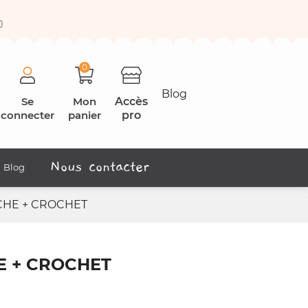
0
0
Blog
Se
Mon
Accès
connecter
panier
pro
Nous contacter
Blog
CHE + CROCHET
E + CROCHET