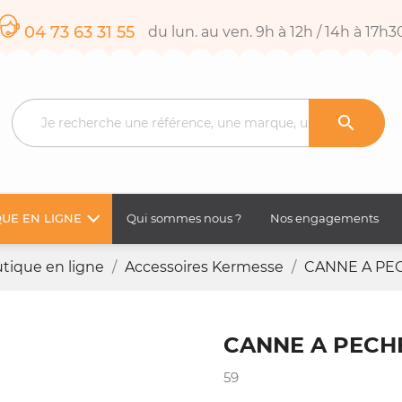
04 73 63 31 55
du lun. au ven. 9h à 12h / 14h à 17h3

UE EN LIGNE
Qui sommes nous ?
Nos engagements
tique en ligne
Accessoires Kermesse
CANNE A PE
CANNE A PECH
59