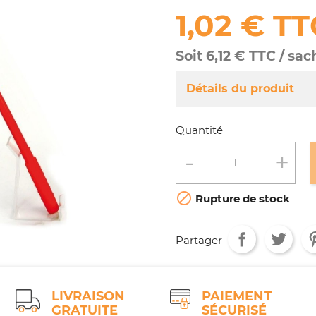
1,02 € TT
Soit 6,12 € TTC / sac
Détails du produit
Référence
ART003/251
Quantité
Fiche technique
Conditionnement :

Rupture de stock
Partager
LIVRAISON
PAIEMENT
GRATUITE
SÉCURISÉ