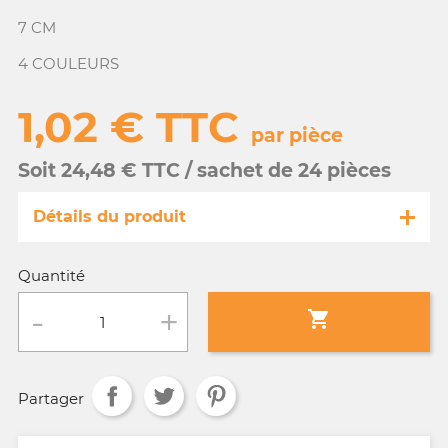
7 CM
4 COULEURS
1,02 € TTC
par pièce
Soit 24,48 € TTC / sachet de 24 pièces
Détails du produit
Référence
ART015/11935-s
Quantité
Fiche technique

Conditionnement :
sachet de 24 pièces
Partager