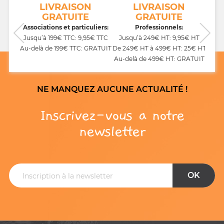
NT
LIVRAISON
LIVRAISON
GRATUITE
GRATUITE
CB,
Associations et particuliers:
Professionnels:
Jusqu’à 199€ TTC: 9,95€ TTC
Jusqu’à 249€ HT: 9,95€ HT
Au-delà de 199€ TTC: GRATUIT
De 249€ HT à 499€ HT: 25€ HT
Au-delà de 499€ HT: GRATUIT
NE MANQUEZ AUCUNE ACTUALITÉ !
Inscrivez-vous a notre
newsletter